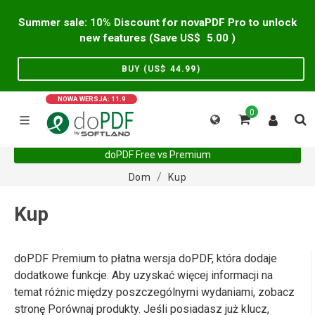
Summer sale: 10% Discount for novaPDF Pro to unlock
new features (Save US$
5.00
)
BUY (US$
44.99
)
NOWA WERSJA: 11.9
0
doPDF Free vs Premium
Dom
Kup
Kup
doPDF Premium to płatna wersja doPDF, która dodaje
dodatkowe funkcje. Aby uzyskać więcej informacji na
temat różnic między poszczególnymi wydaniami, zobacz
stronę Porównaj produkty. Jeśli posiadasz już klucz,