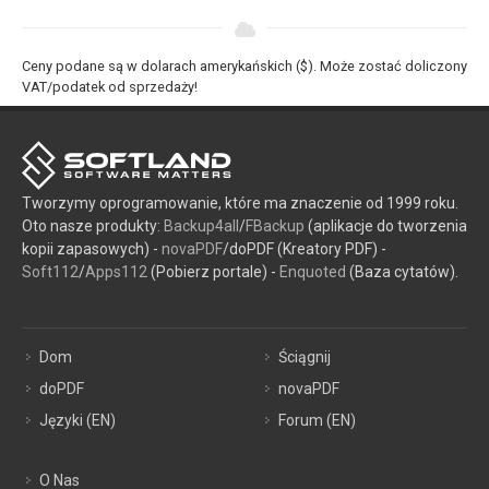
Ceny podane są w dolarach amerykańskich ($). Może zostać doliczony
VAT/podatek od sprzedaży!
Tworzymy oprogramowanie, które ma znaczenie od 1999 roku.
Oto nasze produkty:
Backup4all
/
FBackup
(aplikacje do tworzenia
kopii zapasowych) -
novaPDF
/doPDF (Kreatory PDF) -
Soft112
/
Apps112
(Pobierz portale) -
Enquoted
(Baza cytatów).
Dom
Ściągnij
doPDF
novaPDF
Języki (EN)
Forum (EN)
O Nas