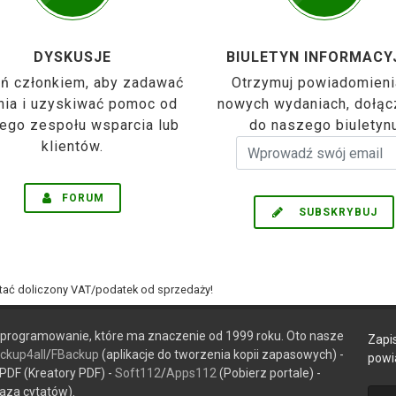
DYSKUSJE
BIULETYN INFORMACY
ń członkiem, aby zadawać
Otrzymuj powiadomieni
nia i uzyskiwać pomoc od
nowych wydaniach, dołąc
ego zespołu wsparcia lub
do naszego biuletyn
klientów.
FORUM
SUBSKRYBUJ
tać doliczony VAT/podatek od sprzedaży!
rogramowanie, które ma znaczenie od 1999 roku. Oto nasze
Zapi
ckup4all
/
FBackup
(aplikacje do tworzenia kopii zapasowych) -
powi
PDF (Kreatory PDF) -
Soft112
/
Apps112
(Pobierz portale) -
aza cytatów).