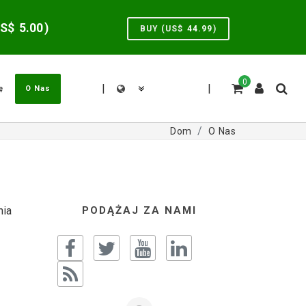
US$
5.00
)
BUY (US$
44.99
)
0
|
|
ę
O Nas
Dom
O Nas
nia
PODĄŻAJ ZA NAMI