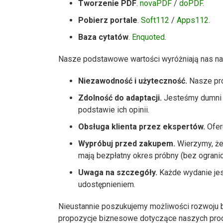
Tworzenie PDF
.
novaPDF
/
doPDF
.
Pobierz portale
.
Soft112
/
Apps112
.
Baza cytatów
.
Enquoted
.
Nasze podstawowe wartości wyróżniają nas na t
Niezawodność i użyteczność.
Nasze prog
Zdolność do adaptacji.
Jesteśmy dumni z
podstawie ich opinii.
Obsługa klienta przez ekspertów.
Ofer
Wypróbuj przed zakupem.
Wierzymy, że
mają bezpłatny okres próbny (bez ograni
Uwaga na szczegóły.
Każde wydanie jes
udostępnieniem.
Nieustannie poszukujemy możliwości rozwoju b
propozycje biznesowe dotyczące naszych produ