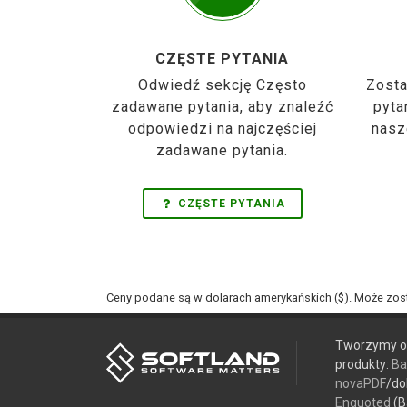
CZĘSTE PYTANIA
Odwiedź sekcję Często
Zosta
zadawane pytania, aby znaleźć
pyta
odpowiedzi na najczęściej
nasz
zadawane pytania.
CZĘSTE PYTANIA
Ceny podane są w dolarach amerykańskich ($). Może zos
Tworzymy op
produkty:
Ba
novaPDF
/do
Enquoted
(B