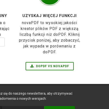
JNY
UZYSKAJ WIĘCEJ FUNKCJI
a o
novaPDF to wysokiej jakości
zając
kreator plików PDF z większą
u
liczbą funkcji niż doPDF. Kliknij
przycisk poniżej, aby zobaczyć,
jak wypada w porównaniu z
doPDF.
DOPDF VS NOVAPDF
sz się do naszego newslettera, aby otrzymywać
adomienia o nowych wersjach: