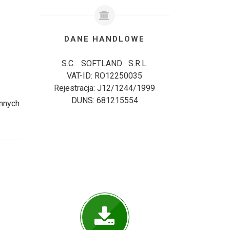
DANE HANDLOWE
S.C. SOFTLAND S.R.L.
VAT-ID: RO12250035
Rejestracja: J12/1244/1999
DUNS: 681215554
innych