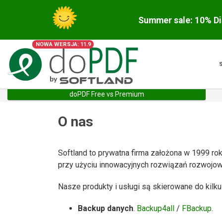
Summer sale: 10% Di
NOWA WERSJA: 11.9
doPDF Free vs Premium
O nas
Softland to prywatna firma założona w 1999 rok
przy użyciu innowacyjnych rozwiązań rozwojow
Nasze produkty i usługi są skierowane do kilku
Backup danych
.
Backup4all
/
FBackup
.