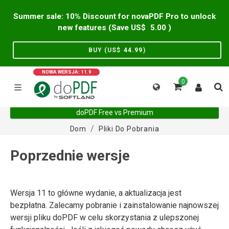
Summer sale: 10% Discount for novaPDF Pro to unlock
new features (Save US$
5.00
)
BUY (US$
44.99
)
NOWA WERSJA: 11.9
0
doPDF Free vs Premium
Dom
Pliki Do Pobrania
Poprzednie wersje
Wersja 11 to główne wydanie, a aktualizacja jest
bezpłatna. Zalecamy pobranie i zainstalowanie najnowszej
wersji pliku doPDF w celu skorzystania z ulepszonej