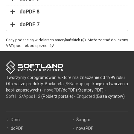
doPDF 8
doPDF 7
Ceny podane są w dolarach amerykańskich ($). Może zostać doliczony
VAT/podatek od sprzedaży!
Tworzymy oprogramowanie, które ma znaczenie od 1999 roku.
Oto nasze produkty:
Backup4all
/
FBackup
(aplikacje do tworzenia
kopii zapasowych) -
novaPDF
/doPDF (Kreatory PDF) -
Soft112
/
Apps112
(Pobierz portale) -
Enquoted
(Baza cytatów).
Dom
Ściągnij
doPDF
novaPDF