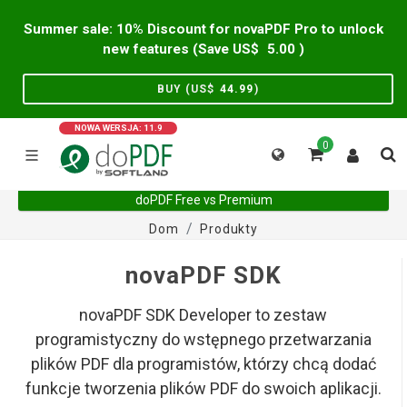
Summer sale: 10% Discount for novaPDF Pro to unlock
new features (Save US$
5.00
)
BUY (US$
44.99
)
NOWA WERSJA: 11.9
0
doPDF Free vs Premium
Dom
Produkty
novaPDF SDK
novaPDF SDK Developer to zestaw
programistyczny do wstępnego przetwarzania
plików PDF dla programistów, którzy chcą dodać
funkcje tworzenia plików PDF do swoich aplikacji.