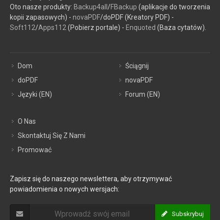
Oto nasze produkty:
Backup4all
/
FBackup
(aplikacje do tworzenia
kopii zapasowych) -
novaPDF
/doPDF (Kreatory PDF) -
Soft112
/
Apps112
(Pobierz portale) -
Enquoted
(Baza cytatów).
Dom
Ściągnij
doPDF
novaPDF
Języki (EN)
Forum (EN)
O Nas
Skontaktuj Się Z Nami
Promować
Zapisz się do naszego newslettera, aby otrzymywać
powiadomienia o nowych wersjach:
Subskrybuj