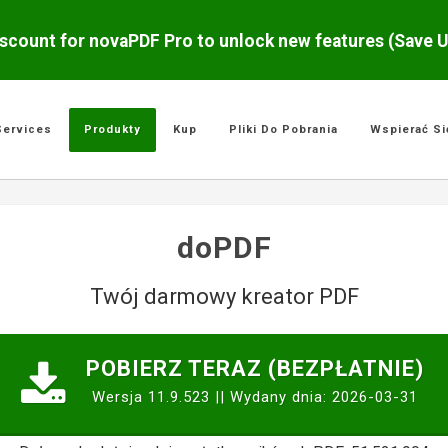
scount for novaPDF Pro to unlock new features (Save 
Services
Produkty
Kup
Pliki Do Pobrania
Wspierać Si
doPDF
Twój darmowy kreator PDF
POBIERZ TERAZ (BEZPŁATNIE)
Wersja 11.9.523 || Wydany dnia: 2026-03-31