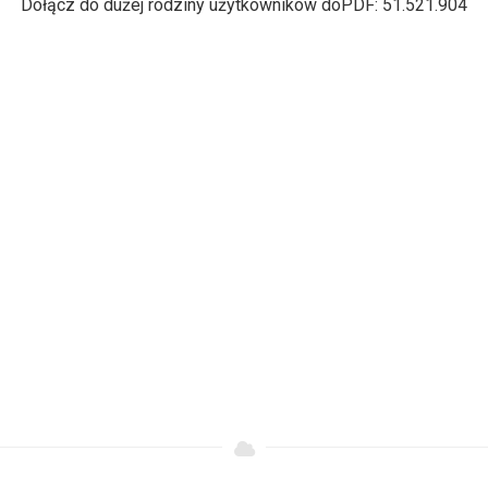
Dołącz do dużej rodziny użytkowników doPDF:
51.521.904