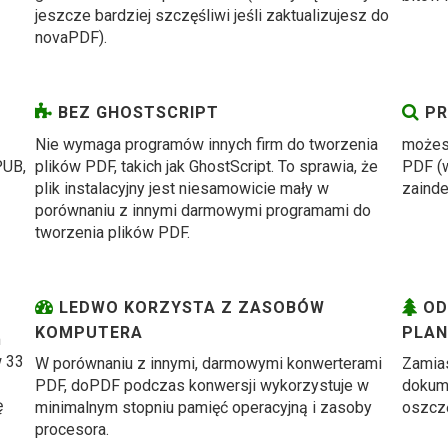
jeszcze bardziej szczęśliwi jeśli zaktualizujesz do
novaPDF).
BEZ GHOSTSCRIPT
PR
Nie wymaga programów innych firm do tworzenia
możes
PUB,
plików PDF, takich jak GhostScript. To sprawia, że
PDF (w
plik instalacyjny jest niesamowicie mały w
zainde
porównaniu z innymi darmowymi programami do
tworzenia plików PDF.
LEDWO KORZYSTA Z ZASOBÓW
OD
KOMPUTERA
PLAN
m
w 33
W porównaniu z innymi, darmowymi konwerterami
Zamias
PDF, doPDF podczas konwersji wykorzystuje w
dokume
ę
minimalnym stopniu pamięć operacyjną i zasoby
oszczę
procesora.