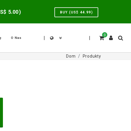
US$
5.00
)
BUY (US$
44.99
)
0
|
|
ę
O Nas
Dom
Produkty