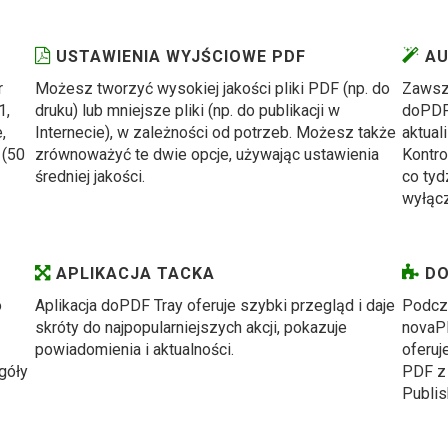
USTAWIENIA WYJŚCIOWE PDF
AU
r
Możesz tworzyć wysokiej jakości pliki PDF (np. do
Zawsze
1,
druku) lub mniejsze pliki (np. do publikacji w
doPDF
,
Internecie), w zależności od potrzeb. Możesz także
aktual
 (50
zrównoważyć te dwie opcje, używając ustawienia
Kontro
średniej jakości.
co tyd
wyłącz
APLIKACJA TACKA
DO
o
Aplikacja doPDF Tray oferuje szybki przegląd i daje
Podcza
skróty do najpopularniejszych akcji, pokazuje
novaPD
powiadomienia i aktualności.
oferuj
góły
PDF z 
Publish