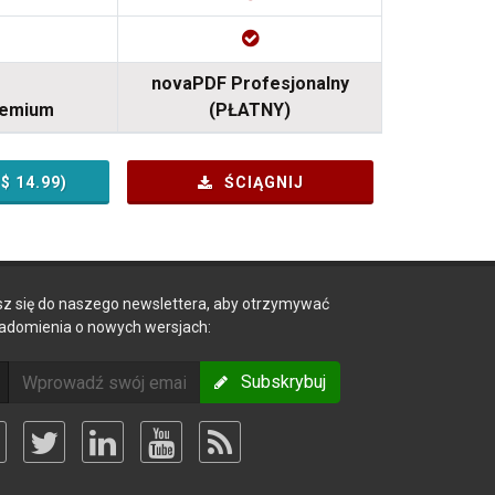
novaPDF Profesjonalny
remium
(PŁATNY)
S$
14.99
)
ŚCIĄGNIJ
sz się do naszego newslettera, aby otrzymywać
adomienia o nowych wersjach:
Subskrybuj