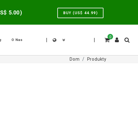
US$
5.00
)
BUY (US$
44.99
)
0
|
|
ę
O Nas
Dom
Produkty