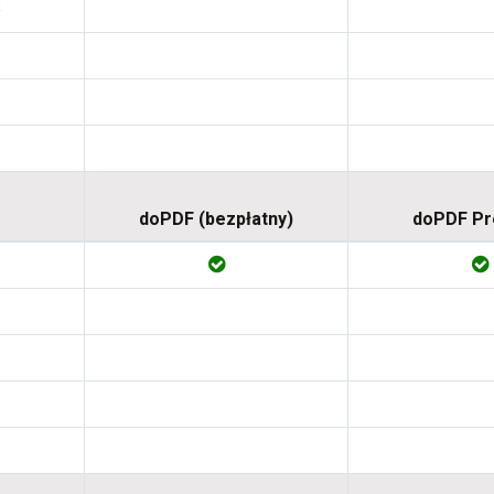
s
doPDF (bezpłatny)
doPDF P