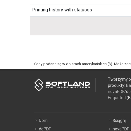
Printing history with statuses
Ceny podane są w dolarach amerykańskich ($). Może zos
Tworzymy op
produkty:
Ba
novaPDF
/do
Enquoted
(B
Dom
Ściągnij
doPDF
novaPDF