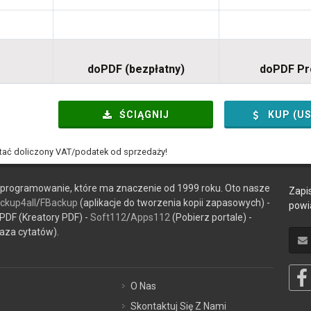
doPDF (bezpłatny)
doPDF P
ŚCIĄGNIJ
KUP (U
tać doliczony VAT/podatek od sprzedaży!
rogramowanie, które ma znaczenie od 1999 roku. Oto nasze
Zapi
ckup4all
/
FBackup
(aplikacje do tworzenia kopii zapasowych) -
powi
PDF (Kreatory PDF) -
Soft112
/
Apps112
(Pobierz portale) -
aza cytatów).
O Nas
Skontaktuj Się Z Nami