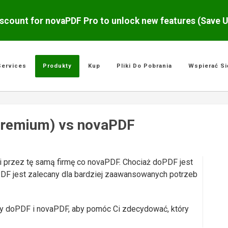
scount for novaPDF Pro to unlock new features (Save 
Services
Produkty
Kup
Pliki Do Pobrania
Wspierać Si
Premium) vs novaPDF
i przez tę samą firmę co novaPDF. Chociaż doPDF jest
DF jest zalecany dla bardziej zaawansowanych potrzeb
zy doPDF i novaPDF, aby pomóc Ci zdecydować, który