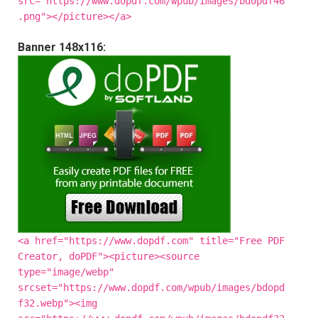
src="https://www.dopdf.com/wpub/images/bdopdf46
.png"></picture></a>
Banner 148x116:
<a href="https://www.dopdf.com" title="Free PDF
Creator, doPDF"><picture><source
type="image/webp"
srcset="https://www.dopdf.com/wpub/images/bdopd
f32.webp"><img