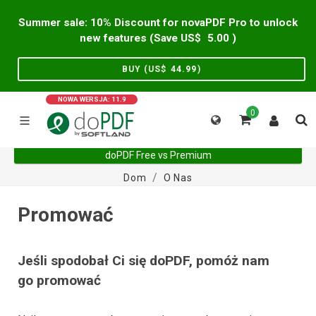
Summer sale: 10% Discount for novaPDF Pro to unlock
new features (Save US$
5.00
)
BUY (US$
44.99
)
NOWA WERSJA: 11.9
0
doPDF Free vs Premium
Dom
O Nas
Promować
Jeśli spodobał Ci się doPDF, pomóż nam
go promować