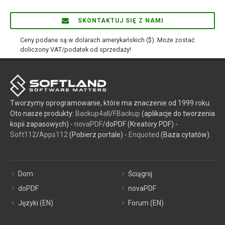
SKONTAKTUJ SIĘ Z NAMI
Ceny podane są w dolarach amerykańskich ($). Może zostać
doliczony VAT/podatek od sprzedaży!
Tworzymy oprogramowanie, które ma znaczenie od 1999 roku.
Oto nasze produkty:
Backup4all
/
FBackup
(aplikacje do tworzenia
kopii zapasowych) -
novaPDF
/doPDF (Kreatory PDF) -
Soft112
/
Apps112
(Pobierz portale) -
Enquoted
(Baza cytatów).
Dom
Ściągnij
doPDF
novaPDF
Języki (EN)
Forum (EN)