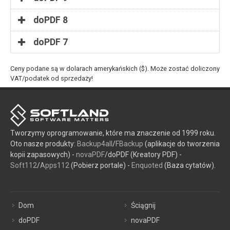
doPDF 8
doPDF 7
Ceny podane są w dolarach amerykańskich ($). Może zostać doliczony
VAT/podatek od sprzedaży!
Tworzymy oprogramowanie, które ma znaczenie od 1999 roku.
Oto nasze produkty:
Backup4all
/
FBackup
(aplikacje do tworzenia
kopii zapasowych) -
novaPDF
/doPDF (Kreatory PDF) -
Soft112
/
Apps112
(Pobierz portale) -
Enquoted
(Baza cytatów).
Dom
Ściągnij
doPDF
novaPDF