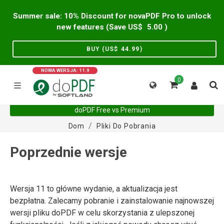
Summer sale: 10% Discount for novaPDF Pro to unlock
new features (Save US$
5.00
)
BUY (US$
44.99
)
NOWA WERSJA: 11.9
0
doPDF Free vs Premium
Dom
Pliki Do Pobrania
Poprzednie wersje
Wersja 11 to główne wydanie, a aktualizacja jest
bezpłatna. Zalecamy pobranie i zainstalowanie najnowszej
wersji pliku doPDF w celu skorzystania z ulepszonej